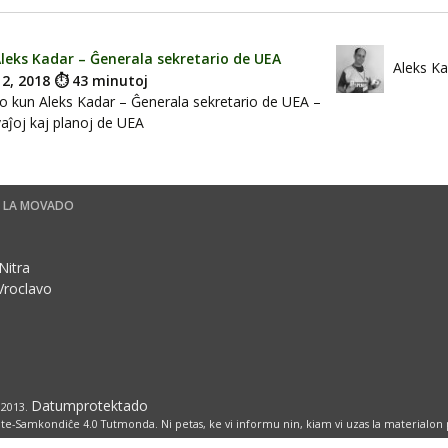
leks Kadar – Ĝenerala sekretario de UEA
Aleks Ka
12, 2018 ⏱ 43 minutoj
lo kun Aleks Kadar – Ĝenerala sekretario de UEA –
ivaĵoj kaj planoj de UEA
E LA MOVADO
Nitra
Vroclavo
Datumprotektado
 2013.
e-Samkondiĉe 4.0 Tutmonda. Ni petas, ke vi informu nin, kiam vi uzas la materialon por 