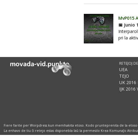
MvP015 A
📅 Junio 
Interparo
pri la akt
RETEJOJ D
UEA
TEJO
UK 2016 
IJK 2016 
Fiere farite per Worpdress kun memhakita etoso. Kodo prunteprenita de la etoso
La enhavo de tiu ĉi retejo estas disponebla laŭ la permesilo Krea Komunaĵo Atribuit