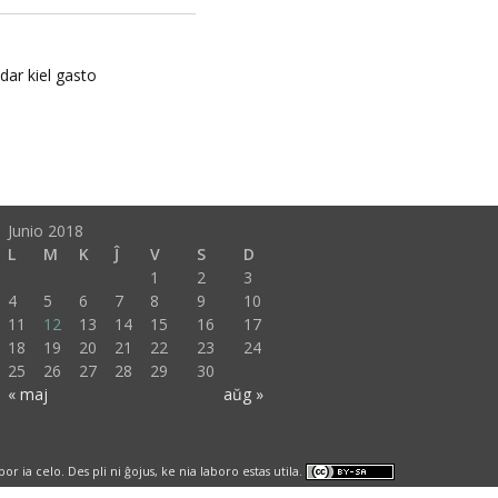
dar kiel gasto
Junio 2018
L
M
K
Ĵ
V
S
D
1
2
3
4
5
6
7
8
9
10
11
12
13
14
15
16
17
18
19
20
21
22
23
24
25
26
27
28
29
30
« maj
aŭg »
ia celo. Des pli ni ĝojus, ke nia laboro estas utila.