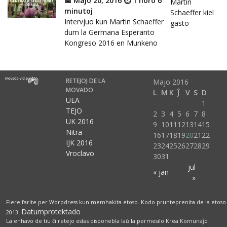
📅 Majo 20, 2016 ⏱ 1 horo 6
Martin
minutoj
Schaeffer kiel
Intervjuo kun Martin Schaeffer
gasto
dum la Germana Esperanto
Kongreso 2016 en Munkeno
RETEJOJ DE LA
Majo 2016
MOVADO
L
M
K
Ĵ
V
S
D
UEA
1
TEJO
2
3
4
5
6
7
8
UK 2016
9
10
11
12
13
14
15
Nitra
16
17
18
19
20
21
22
IJK 2016
23
24
25
26
27
28
29
Vroclavo
30
31
jul
« jan
»
Fiere farite per Worpdress kun memhakita etoso. Kodo prunteprenita de la etoso
Datumprotektado
2013.
La enhavo de tiu ĉi retejo estas disponebla laŭ la permesilo Krea Komunaĵo