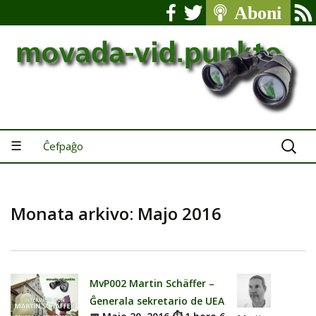
Serĉu:
☰
Ĉefpaĝo
Monata arkivo: Majo 2016
MvP002 Martin Schäffer –
Ĝenerala sekretario de UEA