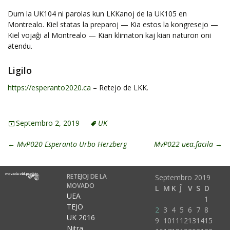
Dum la UK104 ni parolas kun LKKanoj de la UK105 en
Montrealo. Kiel statas la preparoj — Kia estos la kongresejo —
Kiel vojaĝi al Montrealo — Kian klimaton kaj kian naturon oni
atendu.
Ligilo
https://esperanto2020.ca
– Retejo de LKK.
Septembro 2, 2019
UK
←
MvP020 Esperanto Urbo Herzberg
MvP022 uea.facila
→
RETEJOJ DE LA
Septembro 2019
MOVADO
L
M
K
Ĵ
V
S
D
UEA
1
TEJO
2
3
4
5
6
7
8
UK 2016
9
10
11
12
13
14
15
Nitra