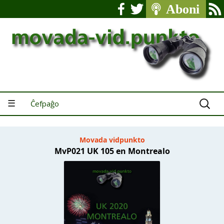
Serĉu:
☰
Ĉefpaĝo