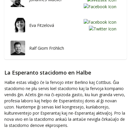
Eva Fitzelová
Ralf Giom Fröhlich
La Esperanto stacidomo en Halbe
Halbe estas vilaĝo ĉe la fervojo inter Berlino kaj Cottbus. Ĝia
stacidomo ne plu servis kiel stacidomo kaj la fervoja kompanio
vendis ĝin. Aĉetis ĝin nia ĉi-epizoda gasto, kiu kun granda vervo,
profesia laboro kaj helpo de Esperantistoj donis al ĝi novan
uzon. Nuntempe ĝi servas kiel kongresejo, kunlaborejo,
kultureventejo por Esperantaj kaj ne-Esperantaj aktivaĵoj. Pro la
nova vivo en la stacidomo ankaŭ la antaŭe nevigla ĉirkaŭaĵo de
la stacidomo denove ekprosperis.