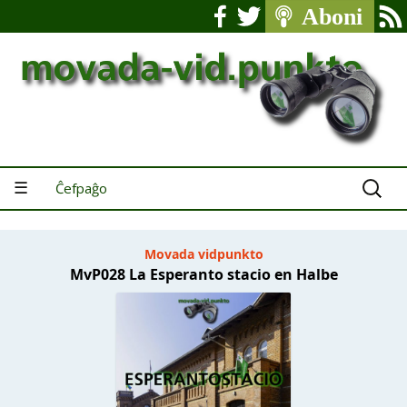
Serĉu:
☰
Ĉefpaĝo