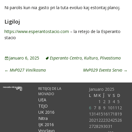
Ni parolis kun nia gasto pri la tuta evoluo kaj estontaj planoj.
Ligiloj
https://www.esperantostacio.com
– la retejo de la Esperanto
stacio
Januaro 6, 2025
Esperanto Centro
,
Kulturo
,
Plivastismo
←
MvP027 Vinilkosmo
MvP029 Eventa Servo
→
RETEJOJ DE LA
Januaro 2025
MOVADO
L
M
K
Ĵ
V
S
D
UEA
1
2
3
4
5
TEJO
6
7
8
9
10
11
12
UK 2016
13
14
15
16
17
18
19
Nitra
20
21
22
23
24
25
26
IJK 2016
27
28
29
30
31
Vroclavo